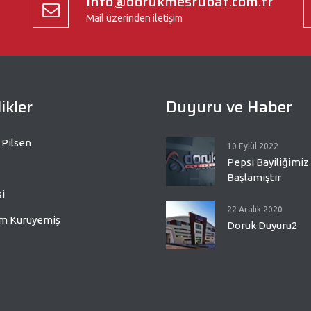
info@dorukmesrubat.com.tr
Mail üzerinden iletişim
ikler
Duyuru ve Haber
 Pilsen
10 Eylül 2022
Pepsi Bayiliğimiz
Başlamıştır
i
22 Aralık 2020
m Kuruyemiş
Doruk Duyuru2