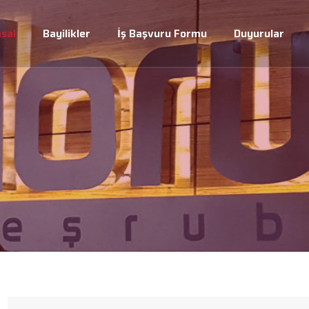
sal
Bayilikler
İş Başvuru Formu
Duyurular