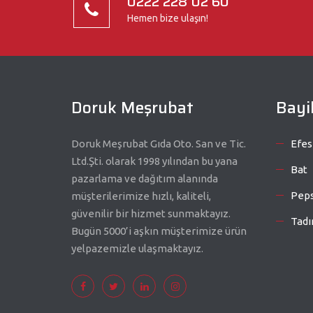
0222 228 02 60
Hemen bize ulaşın!
Doruk Meşrubat
Bayil
Doruk Meşrubat Gıda Oto. San ve Tic.
Efes
Ltd.Şti. olarak 1998 yılından bu yana
Bat
pazarlama ve dağıtım alanında
Peps
müşterilerimize hızlı, kaliteli,
güvenilir bir hizmet sunmaktayız.
Tadı
Bugün 5000’i aşkın müşterimize ürün
yelpazemizle ulaşmaktayız.