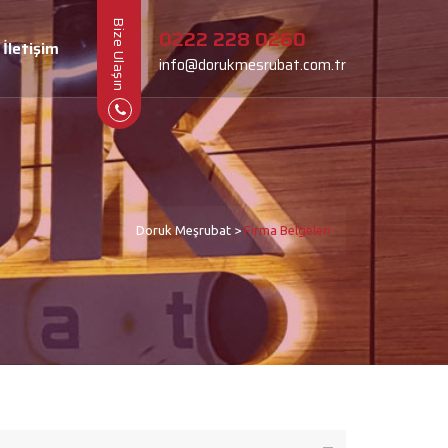
Bize Ulaşın
0222 228 0260
İletişim
info@dorukmesrubat.com.tr
Doruk Meşrubat
>
Firma Belgeleri